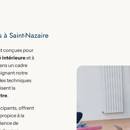
 à Saint-Nazaire
nt conçues pour
é intérieure
et à
ans un cadre
joignant notre
des techniques
isent la
tre
.
icipants, offrent
propice à la
éance de