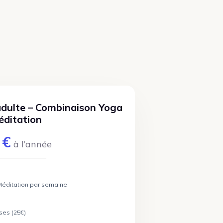
adulte – Combinaison Yoga
éditation
€
à l’année
 Méditation par semaine
ses (25€)