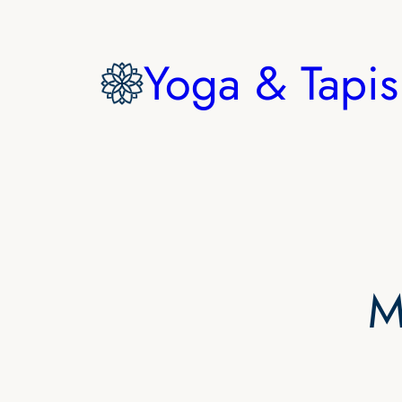
Aller
au
Yoga & Tapis
contenu
M