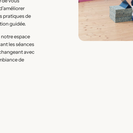
é de vous
t d’améliorer
s pratiques de
tion guidée.
e notre espace
vant les séances
 échangeant avec
ambiance de